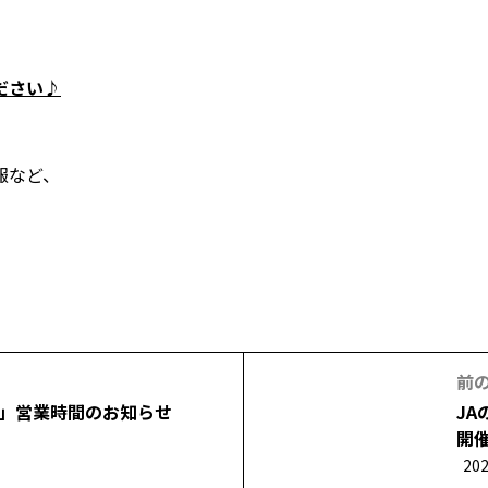
ださい♪
報など、
前の
店」営業時間のお知らせ
J
開
202