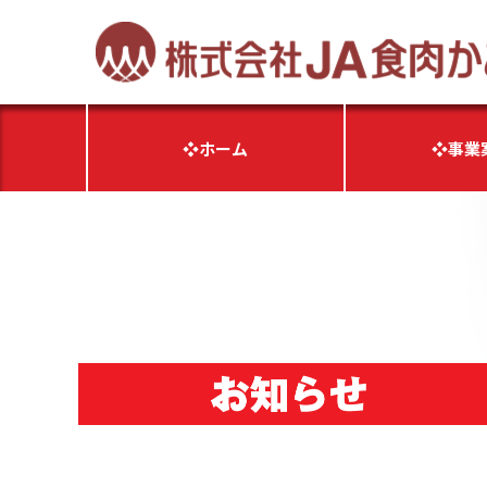
❖ホーム
❖事業